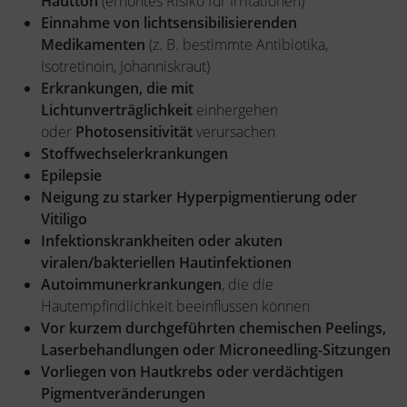
Hautton
(erhöhtes Risiko für Irritationen)
Einnahme von lichtsensibilisierenden
Medikamenten
(z. B. bestimmte Antibiotika,
Isotretinoin, Johanniskraut)
Erkrankungen, die mit
Lichtunverträglichkeit
einhergehen
oder
Photosensitivität
verursachen
Stoffwechselerkrankungen
Epilepsie
Neigung zu starker Hyperpigmentierung oder
Vitiligo
Infektionskrankheiten oder akuten
viralen/bakteriellen Hautinfektionen
Autoimmunerkrankungen
, die die
Hautempfindlichkeit beeinflussen können
Vor kurzem durchgeführten chemischen Peelings,
Laserbehandlungen oder Microneedling-Sitzungen
Vorliegen von Hautkrebs oder verdächtigen
Pigmentveränderungen