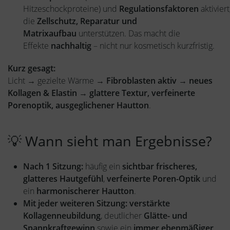
Hitzeschockproteine) und
Regulationsfaktoren
aktiviert
die
Zellschutz, Reparatur und
Matrixaufbau
unterstützen. Das macht die
Effekte
nachhaltig
– nicht nur kosmetisch kurzfristig.
Kurz gesagt:
Licht → gezielte Wärme →
Fibroblasten aktiv
→
neues
Kollagen & Elastin
→
glattere Textur, verfeinerte
Porenoptik, ausgeglichener Hautton
.
💡 Wann sieht man Ergebnisse?
Nach 1 Sitzung:
häufig ein
sichtbar frischeres,
glatteres Hautgefühl
,
verfeinerte Poren-Optik
und
ein
harmonischerer Hautton
.
Mit jeder weiteren Sitzung:
verstärkte
Kollagenneubildung
, deutlicher
Glätte- und
Spannkraftgewinn
sowie ein
immer ebenmäßiger