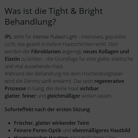
Was ist die Tight & Bright
Behandlung?
IPL
steht für
Intense Pulsed Light
– intensives, gepulstes
Licht, das gezielt in tiefere Hautschichten wirkt. Dort
werden die
Fibroblasten
angeregt,
neues Kollagen und
Elastin
zu bilden – die Grundlage für eine glatte, elastische
und vital aussehende Haut.
Während der Behandlung mit dem Hochleistungslaser
wird die Dermis sanft erwärmt. Das setzt
regenerative
Prozesse
in Gang, die deine Haut
sichtbar
glatter
,
feiner
und
gleichmäßiger
wirken lassen.
Soforteffekt nach der ersten Sitzung
Frischer, glatter wirkender Teint
Feinere Poren-Optik
und
ebenmäßigeres Hautbild
Harmonischer Hautton
mit natürlichem Glow