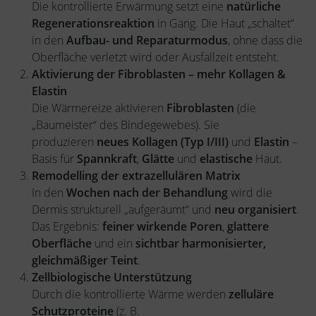
Die kontrollierte Erwärmung setzt eine
natürliche
Regenerationsreaktion
in Gang. Die Haut „schaltet“
in den
Aufbau- und Reparaturmodus
, ohne dass die
Oberfläche verletzt wird oder Ausfallzeit entsteht.
Aktivierung der Fibroblasten – mehr Kollagen &
Elastin
Die Wärmereize aktivieren
Fibroblasten
(die
„Baumeister“ des Bindegewebes). Sie
produzieren
neues Kollagen (Typ I/III)
und
Elastin
–
Basis für
Spannkraft
,
Glätte
und
elastische
Haut.
Remodelling der extrazellulären Matrix
In den
Wochen nach der Behandlung
wird die
Dermis strukturell „aufgeräumt“ und
neu organisiert
.
Das Ergebnis:
feiner wirkende Poren
,
glattere
Oberfläche
und ein
sichtbar harmonisierter,
gleichmäßiger Teint
.
Zellbiologische Unterstützung
Durch die kontrollierte Wärme werden
zelluläre
Schutzproteine
(z. B.