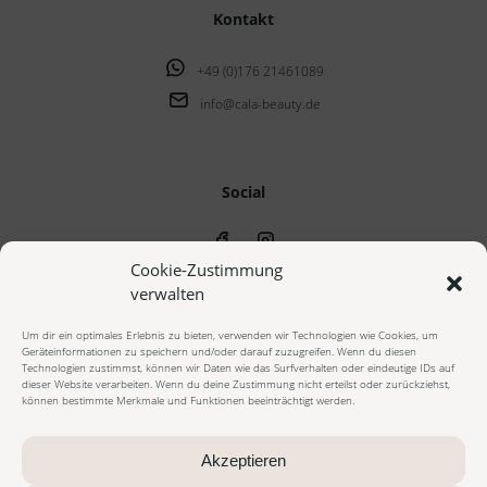
Kontakt
+49 (0)176 21461089
info@cala-beauty.de
Social
Cookie-Zustimmung
verwalten
Um dir ein optimales Erlebnis zu bieten, verwenden wir Technologien wie Cookies, um
Geräteinformationen zu speichern und/oder darauf zuzugreifen. Wenn du diesen
© 2023 cala beauty - Alle Rechte vorbehalten
Technologien zustimmst, können wir Daten wie das Surfverhalten oder eindeutige IDs auf
dieser Website verarbeiten. Wenn du deine Zustimmung nicht erteilst oder zurückziehst,
können bestimmte Merkmale und Funktionen beeinträchtigt werden.
Impressum
Datenschutzerklärung
Cookie Richtlinie
AGB Onlineshop
AGB Beautybehandlungen
Widerrufsbelehrung
Akzeptieren
Vertrag widerrufen
Zahlungsarten
Versandarten