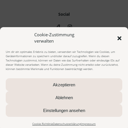
Social
Cookie-Zustimmung
verwalten
Um dir ein optimales Erlebnis zu bieten, verwenden wir Technologien wie Cookies, um
Geräteinformationen zu speichern und/oder darauf zuzugreifen. Wenn du diesen
© 2023 cala beauty - Alle Rechte vorbehalten
Technologien zustimmst, können wir Daten wie das Surfverhalten oder eindeutige IDs auf
dieser Website verarbeiten. Wenn du deine Zustimmung nicht erteilst oder zurückziehst,
können bestimmte Merkmale und Funktionen beeinträchtigt werden.
Impressum
Datenschutzerklärung
Cookie Richtlinie
AGB Onlineshop
AGB Beautybehandlungen
Widerrufsbelehrung
Akzeptieren
Vertrag widerrufen
Zahlungsarten
Versandarten
Ablehnen
Alle Preise inkl. gesetzl. Mehrwertsteuer zzgl. Versandkosten und ggf.
Einstellungen ansehen
Nachnahmegebühren, wenn nicht anders beschrieben
Die durchgestrichenen Preise entsprechen dem bisherigen Preis in diesem
Online-Shop.
Cookie Richtlinie
Datenschutzerklärung
Impressum