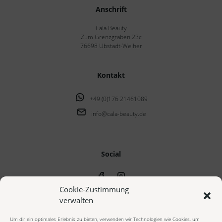
Anschrift
Cala Beauty
Zum Grenzgraben 23c
76698 Ubstadt-Weiher
Kontakt
+49 (0)176 21461089
info@cala-beauty.de
Social
Cookie-Zustimmung
verwalten
Um dir ein optimales Erlebnis zu bieten, verwenden wir Technologien wie Cookies, um