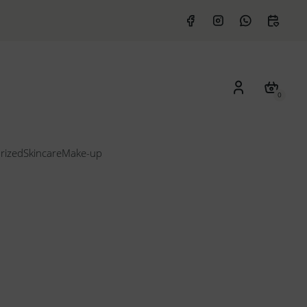
0
rized
Skincare
Make-up