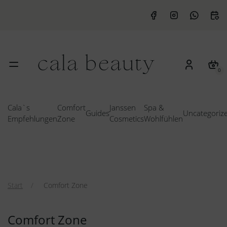
0
Cala`s
Comfort
Janssen
Spa &
Guides
Uncategoriz
Empfehlungen
Zone
Cosmetics
Wohlfühlen
Start
Comfort Zone
Comfort Zone