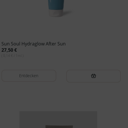
Sun Soul Hydraglow After Sun
27,50
€
( 0,14 € / 1ml )
Entdecken