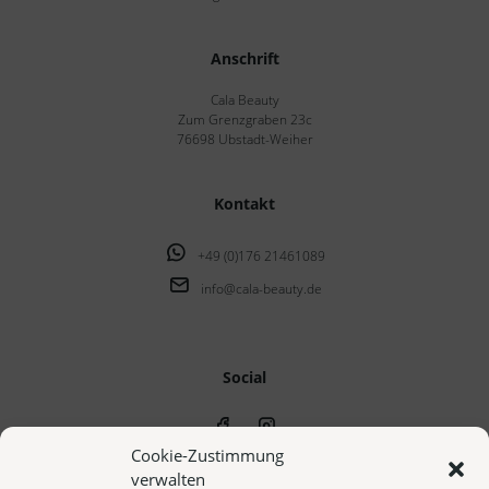
Anschrift
Cala Beauty
Zum Grenzgraben 23c
76698 Ubstadt-Weiher
Kontakt
+49 (0)176 21461089
info@cala-beauty.de
Social
Cookie-Zustimmung
verwalten