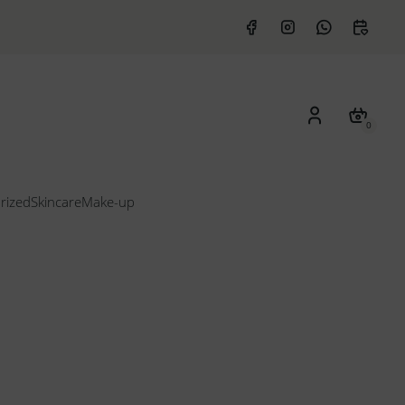
0
rized
Skincare
Make-up