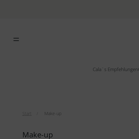
Cala`s Empfehlungen
Start
Make-up
Make-up