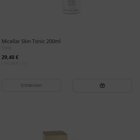
Micellar Skin Tonic 200ml
Tonic
29,40
€
( 142,50 € / 1l )
Entdecken