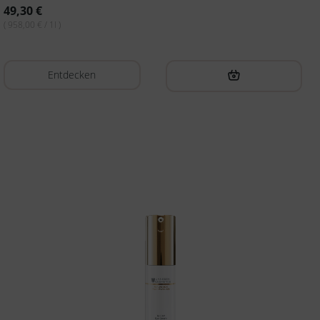
49,30
€
( 958,00 € / 1l )
Entdecken