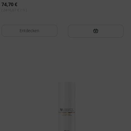
74,70
€
( 2416,67 € / 1l )
Entdecken