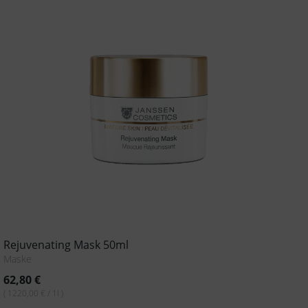
Rejuvenating Mask 50ml
Maske
62,80
€
( 1220,00 € / 1l )