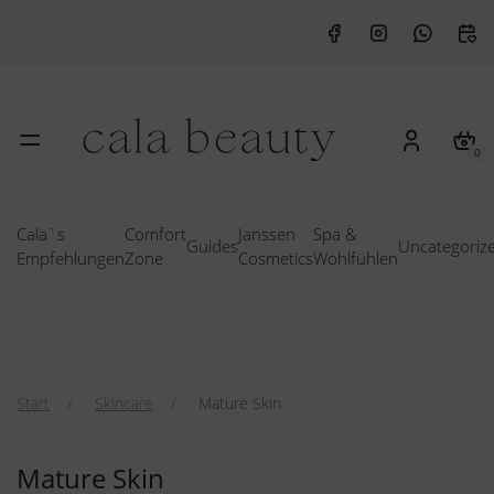
0
Cala`s
Comfort
Janssen
Spa &
Guides
Uncategoriz
Empfehlungen
Zone
Cosmetics
Wohlfühlen
Start
Skincare
Mature Skin
Mature Skin