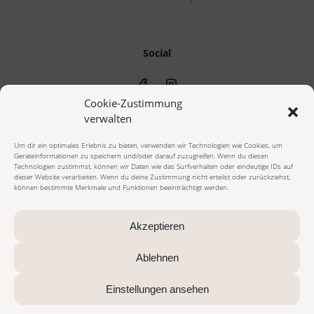
Social
Cookie-Zustimmung
verwalten
Um dir ein optimales Erlebnis zu bieten, verwenden wir Technologien wie Cookies, um
Geräteinformationen zu speichern und/oder darauf zuzugreifen. Wenn du diesen
© 2023 cala beauty - Alle Rechte vorbehalten
Technologien zustimmst, können wir Daten wie das Surfverhalten oder eindeutige IDs auf
dieser Website verarbeiten. Wenn du deine Zustimmung nicht erteilst oder zurückziehst,
können bestimmte Merkmale und Funktionen beeinträchtigt werden.
Impressum
Datenschutzerklärung
Cookie Richtlinie
AGB Onlineshop
AGB Beautybehandlungen
Widerrufsbelehrung
Akzeptieren
Vertrag widerrufen
Zahlungsarten
Versandarten
Ablehnen
Alle Preise inkl. gesetzl. Mehrwertsteuer zzgl. Versandkosten und ggf.
Einstellungen ansehen
Nachnahmegebühren, wenn nicht anders beschrieben
Die durchgestrichenen Preise entsprechen dem bisherigen Preis in diesem