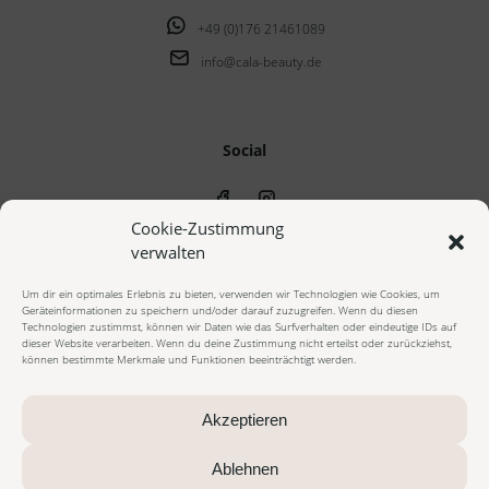
+49 (0)176 21461089
info@cala-beauty.de
Social
Cookie-Zustimmung
verwalten
Um dir ein optimales Erlebnis zu bieten, verwenden wir Technologien wie Cookies, um
Geräteinformationen zu speichern und/oder darauf zuzugreifen. Wenn du diesen
© 2023 cala beauty - Alle Rechte vorbehalten
Technologien zustimmst, können wir Daten wie das Surfverhalten oder eindeutige IDs auf
dieser Website verarbeiten. Wenn du deine Zustimmung nicht erteilst oder zurückziehst,
können bestimmte Merkmale und Funktionen beeinträchtigt werden.
Impressum
Datenschutzerklärung
Cookie Richtlinie
AGB Onlineshop
AGB Beautybehandlungen
Widerrufsbelehrung
Akzeptieren
Vertrag widerrufen
Zahlungsarten
Versandarten
Ablehnen