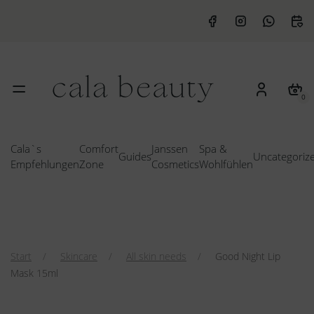
0
Cala`s
Comfort
Janssen
Spa &
Guides
Uncategoriz
Empfehlungen
Zone
Cosmetics
Wohlfühlen
Start
Skincare
All skin needs
Good Night Lip
Mask 15ml