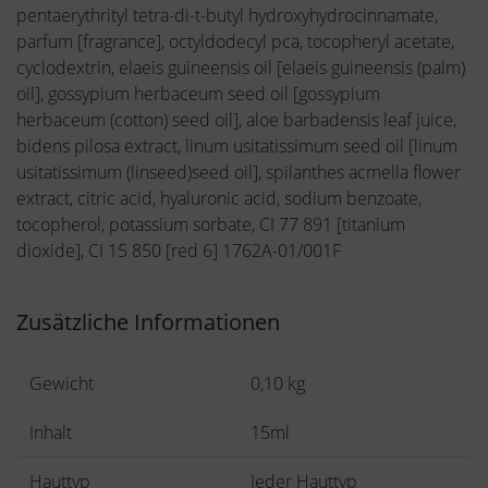
pentaerythrityl tetra-di-t-butyl hydroxyhydrocinnamate,
parfum [fragrance], octyldodecyl pca, tocopheryl acetate,
cyclodextrin, elaeis guineensis oil [elaeis guineensis (palm)
oil], gossypium herbaceum seed oil [gossypium
herbaceum (cotton) seed oil], aloe barbadensis leaf juice,
bidens pilosa extract, linum usitatissimum seed oil [linum
usitatissimum (linseed)seed oil], spilanthes acmella flower
extract, citric acid, hyaluronic acid, sodium benzoate,
tocopherol, potassium sorbate, CI 77 891 [titanium
dioxide], CI 15 850 [red 6] 1762A-01/001F
Zusätzliche Informationen
Gewicht
0,10 kg
Inhalt
15ml
Hauttyp
Jeder Hauttyp