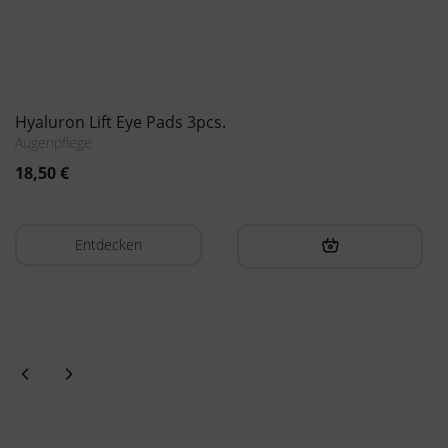
Long Lasting Deodorant 30g
Deodorant
7,20
€
( 233,33 € / 1kg )
Entdecken