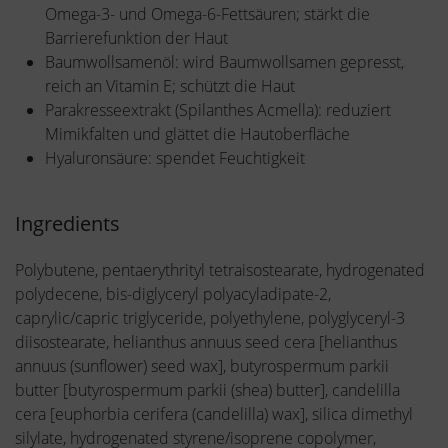
Omega-3- und Omega-6-Fettsäuren; stärkt die
Barrierefunktion der Haut
Baumwollsamenöl: wird Baumwollsamen gepresst,
reich an Vitamin E; schützt die Haut
Parakresseextrakt (Spilanthes Acmella): reduziert
Mimikfalten und glättet die Hautoberfläche
Hyaluronsäure: spendet Feuchtigkeit
Ingredients
Polybutene, pentaerythrityl tetraisostearate, hydrogenated
polydecene, bis-diglyceryl polyacyladipate-2,
caprylic/capric triglyceride, polyethylene, polyglyceryl-3
diisostearate, helianthus annuus seed cera [helianthus
annuus (sunflower) seed wax], butyrospermum parkii
butter [butyrospermum parkii (shea) butter], candelilla
cera [euphorbia cerifera (candelilla) wax], silica dimethyl
silylate, hydrogenated styrene/isoprene copolymer,