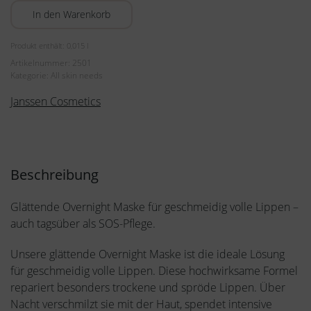
Lip
In den Warenkorb
Mask
15ml
Produkt enthält: 0,015
l
Menge
Artikelnummer:
2501
Kategorie:
All skin needs
Janssen Cosmetics
Beschreibung
Glättende Overnight Maske für geschmeidig volle Lippen –
auch tagsüber als SOS-Pflege.
Unsere glättende Overnight Maske ist die ideale Lösung
für geschmeidig volle Lippen. Diese hochwirksame Formel
repariert besonders trockene und spröde Lippen. Über
Nacht verschmilzt sie mit der Haut, spendet intensive