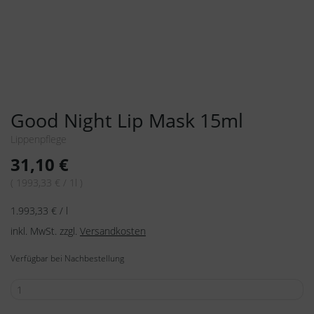
Good Night Lip Mask 15ml
Lippenpflege
31,10
€
( 1993,33 € / 1l )
1.993,33
€
/
l
inkl. MwSt.
zzgl.
Versandkosten
Verfügbar bei Nachbestellung
Good
Night