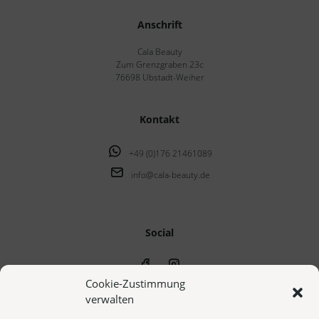
Anschrift
Cala Beauty
Zum Grenzgraben 23c
76698 Ubstadt-Weiher
Kontakt
+49 (0)176 21461089
info@cala-beauty.de
Social
Cookie-Zustimmung
verwalten