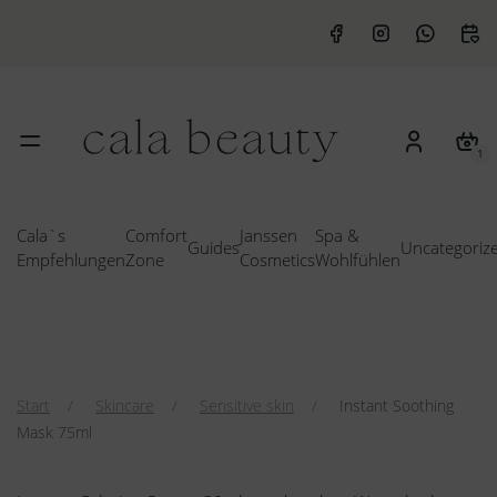
1
Cala`s
Comfort
Janssen
Spa &
Guides
Uncategoriz
Empfehlungen
Zone
Cosmetics
Wohlfühlen
Start
Skincare
Sensitive skin
Instant Soothing
Mask 75ml