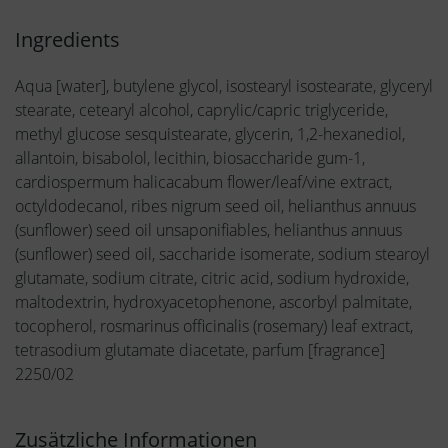
Ingredients
Aqua [water], butylene glycol, isostearyl isostearate, glyceryl
stearate, cetearyl alcohol, caprylic/capric triglyceride,
methyl glucose sesquistearate, glycerin, 1,2-hexanediol,
allantoin, bisabolol, lecithin, biosaccharide gum-1,
cardiospermum halicacabum flower/leaf/vine extract,
octyldodecanol, ribes nigrum seed oil, helianthus annuus
(sunflower) seed oil unsaponifiables, helianthus annuus
(sunflower) seed oil, saccharide isomerate, sodium stearoyl
glutamate, sodium citrate, citric acid, sodium hydroxide,
maltodextrin, hydroxyacetophenone, ascorbyl palmitate,
tocopherol, rosmarinus officinalis (rosemary) leaf extract,
tetrasodium glutamate diacetate, parfum [fragrance]
2250/02
Zusätzliche Informationen