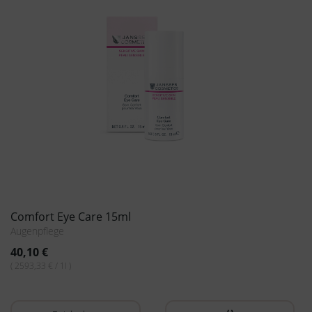
Pudermaske aus amerikanischem Bentonit-Ton |
100 % natürlich
Maske
15,95
€
( 319,00 € / 1kg )