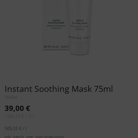
Instant Soothing Mask 75ml
Maske
39,00
€
( 505,33 € / 1l )
505,33
€
/
l
inkl. MwSt.
zzgl.
Versandkosten