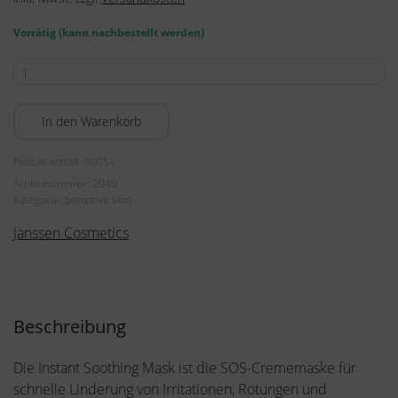
Vorrätig (kann nachbestellt werden)
Instant
Soothing
Mask
In den Warenkorb
75ml
Menge
Produkt enthält: 0,075
l
Artikelnummer:
2040
Kategorie:
Sensitive skin
Janssen Cosmetics
Beschreibung
Die Instant Soothing Mask ist die SOS-Crememaske für
schnelle Linderung von Irritationen, Rötungen und