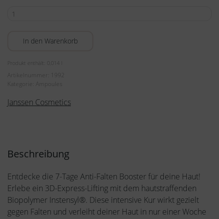
Lifting
-
Anti-
In den Warenkorb
Wrinkle
Booster
Produkt enthält: 0,014
l
7x
Artikelnummer:
1992
2ml
Kategorie:
Ampoules
Menge
Janssen Cosmetics
Beschreibung
Entdecke die 7-Tage Anti-Falten Booster für deine Haut!
Erlebe ein 3D-Express-Lifting mit dem hautstraffenden
Biopolymer Instensyl®. Diese intensive Kur wirkt gezielt
gegen Falten und verleiht deiner Haut in nur einer Woche