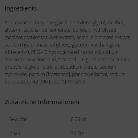
Ingredients
Aqua [water], butylene glycol, pentylene glycol, alcohol,
glycerin, saccharide isomerate, pullulan, hydrolyzed
manihot esculenta tuber extract, acmella oleracea extract,
sodium hyaluronate, ethylhexylglycerin, xanthan gum,
trideceth-9, PEG-40 hydrogenated castor oil, sodium
levulinate, levulinic acid, tetrasodium glutamate diacetate,
propylene glycol, citric acid, sodium citrate, sodium
hydroxide, parfum [fragrance], phenoxyethanol, sodium
benzoate, CI 42 090 [blue 1] 1905/03
Zusätzliche Informationen
Gewicht
0,06 kg
Inhalt
7x 2ml