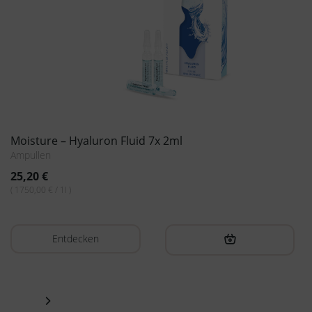
7x 2ml
Purify – Detox Fluid 7 x 2 m
Ampullen
25,20
€
( 1800,00 € / 1l )
Entdecken