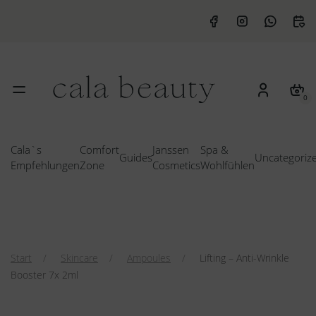
0
Cala`s
Comfort
Janssen
Spa &
Guides
Uncategoriz
Empfehlungen
Zone
Cosmetics
Wohlfühlen
Start
Skincare
Ampoules
Lifting – Anti-Wrinkle
Booster 7x 2ml