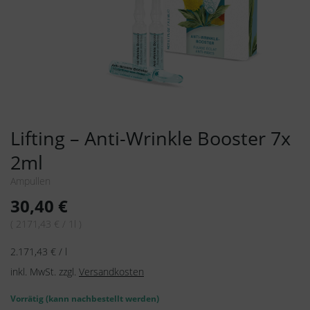
Lifting – Anti-Wrinkle Booster 7x
2ml
Ampullen
30,40
€
( 2171,43 € / 1l )
2.171,43
€
/
l
inkl. MwSt.
zzgl.
Versandkosten
Vorrätig (kann nachbestellt werden)