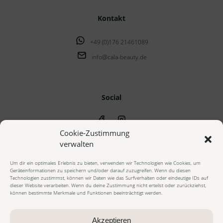
Kontakt
+49 (0)176 21461089
info@cala-beauty.de
Social
Cookie-Zustimmung
verwalten
Um dir ein optimales Erlebnis zu bieten, verwenden wir Technologien wie Cookies, um
Geräteinformationen zu speichern und/oder darauf zuzugreifen. Wenn du diesen
© 2023 cala beauty - Alle Rechte vorbehalten
Technologien zustimmst, können wir Daten wie das Surfverhalten oder eindeutige IDs auf
dieser Website verarbeiten. Wenn du deine Zustimmung nicht erteilst oder zurückziehst,
können bestimmte Merkmale und Funktionen beeinträchtigt werden.
Impressum
Datenschutzerklärung
Cookie Richtlinie
AGB Onlineshop
AGB Beautybehandlungen
Widerrufsbelehrung
Akzeptieren