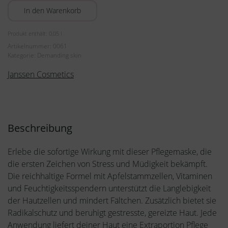
Mask
In den Warenkorb
50ml
Menge
Produkt enthält: 0,05
l
Artikelnummer:
0061
Kategorie:
Demanding skin
Janssen Cosmetics
Beschreibung
Erlebe die sofortige Wirkung mit dieser Pflegemaske, die
die ersten Zeichen von Stress und Müdigkeit bekämpft.
Die reichhaltige Formel mit Apfelstammzellen, Vitaminen
und Feuchtigkeitsspendern unterstützt die Langlebigkeit
der Hautzellen und mindert Fältchen. Zusätzlich bietet sie
Radikalschutz und beruhigt gestresste, gereizte Haut. Jede
Anwendung liefert deiner Haut eine Extraportion Pflege