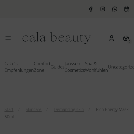
0
Cala`s
Comfort
Janssen
Spa &
Guides
Uncategoriz
Empfehlungen
Zone
Cosmetics
Wohlfühlen
Start
Skincare
Demanding skin
Rich Energy Mask
50ml