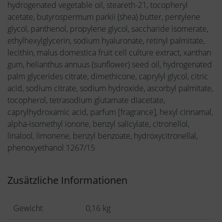
hydrogenated vegetable oil, steareth-21, tocopheryl
acetate, butyrospermum parkii (shea) butter, pentylene
glycol, panthenol, propylene glycol, saccharide isomerate,
ethylhexylglycerin, sodium hyaluronate, retinyl palmitate,
lecithin, malus domestica fruit cell culture extract, xanthan
gum, helianthus annuus (sunflower) seed oil, hydrogenated
palm glycerides citrate, dimethicone, caprylyl glycol, citric
acid, sodium citrate, sodium hydroxide, ascorbyl palmitate,
tocopherol, tetrasodium glutamate diacetate,
caprylhydroxamic acid, parfum [fragrance], hexyl cinnamal,
alpha-isomethyl ionone, benzyl salicylate, citronellol,
linalool, limonene, benzyl benzoate, hydroxycitronellal,
phenoxyethanol 1267/15
Zusätzliche Informationen
Gewicht
0,16 kg