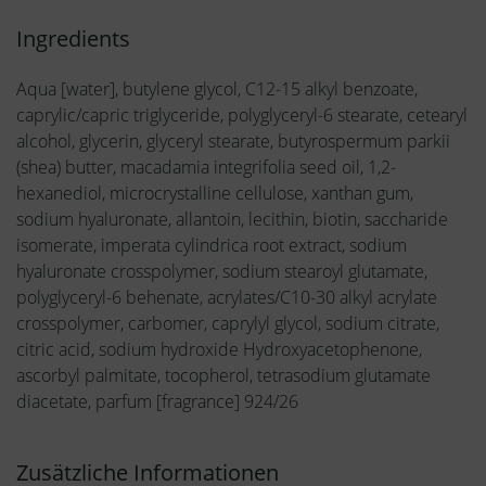
Ingredients
Aqua [water], butylene glycol, C12-15 alkyl benzoate,
caprylic/capric triglyceride, polyglyceryl-6 stearate, cetearyl
alcohol, glycerin, glyceryl stearate, butyrospermum parkii
(shea) butter, macadamia integrifolia seed oil, 1,2-
hexanediol, microcrystalline cellulose, xanthan gum,
sodium hyaluronate, allantoin, lecithin, biotin, saccharide
isomerate, imperata cylindrica root extract, sodium
hyaluronate crosspolymer, sodium stearoyl glutamate,
polyglyceryl-6 behenate, acrylates/C10-30 alkyl acrylate
crosspolymer, carbomer, caprylyl glycol, sodium citrate,
citric acid, sodium hydroxide Hydroxyacetophenone,
ascorbyl palmitate, tocopherol, tetrasodium glutamate
diacetate, parfum [fragrance] 924/26
Zusätzliche Informationen