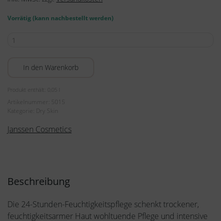
Vorrätig (kann nachbestellt werden)
Super
Hydrating
Cream
In den Warenkorb
50ml
Menge
Produkt enthält: 0,05
l
Artikelnummer:
5015
Kategorie:
Dry Skin
Janssen Cosmetics
Beschreibung
Die 24-Stunden-Feuchtigkeitspflege schenkt trockener,
feuchtigkeitsarmer Haut wohltuende Pflege und intensive