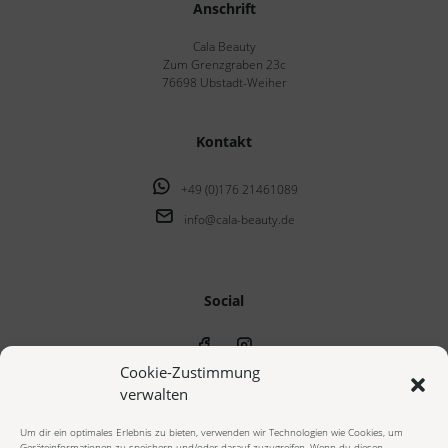
Anschrift
Cala Beauty
Zum Grenzgraben 23c
76698 Ubstadt-Weiher
Kontakt
+49 (0)176 21461089
info@cala-beauty.de
Social
Cookie-Zustimmung
verwalten
Um dir ein optimales Erlebnis zu bieten, verwenden wir Technologien wie Cookies, um
Geräteinformationen zu speichern und/oder darauf zuzugreifen. Wenn du diesen