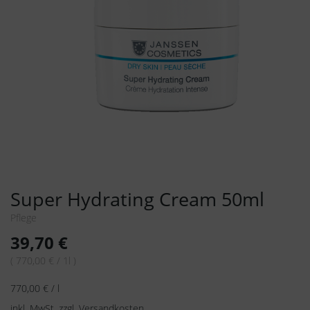
Super Hydrating Cream 50ml
Pflege
39,70
€
( 770,00 € / 1l )
770,00
€
/
l
inkl. MwSt.
zzgl.
Versandkosten