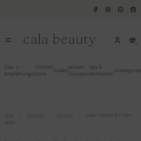
1
Cala`s
Comfort
Janssen
Spa &
Guides
Uncategoriz
Empfehlungen
Zone
Cosmetics
Wohlfühlen
Start
Skincare
Dry Skin
Super Hydrating Cream
50ml