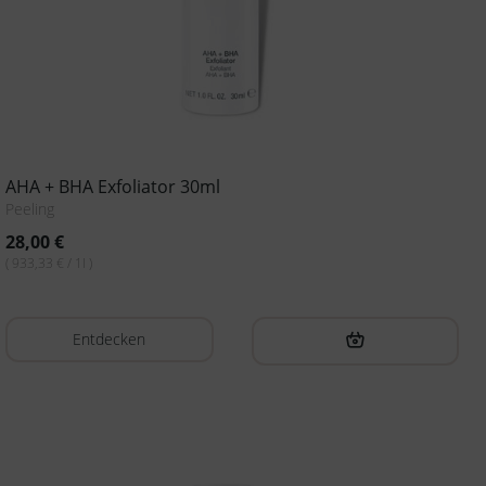
AHA + BHA Exfoliator 30ml
Peeling
28,00
€
( 933,33 € / 1l )
Entdecken