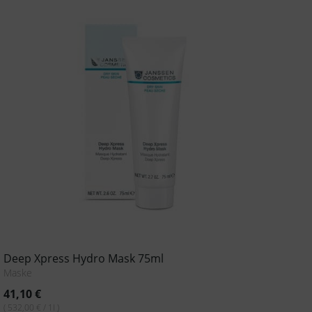
Deep Xpress Hydro Mask 75ml
Maske
41,10
€
( 532,00 € / 1l )