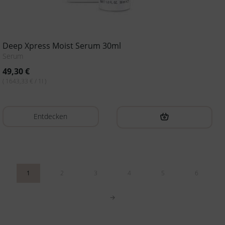
Deep Xpress Moist Serum 30ml
Serum
49,30
€
( 1643,33 € / 1l )
Entdecken
1
2
3
4
5
6