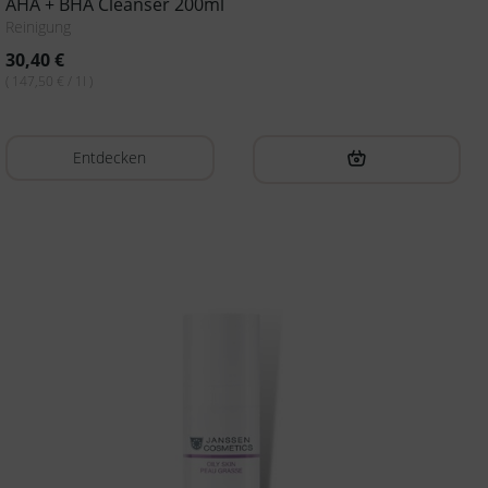
AHA + BHA Cleanser 200ml
Reinigung
30,40
€
( 147,50 € / 1l )
Entdecken