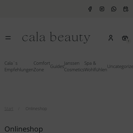
1
Cala`s
Comfort
Janssen
Spa &
Guides
Uncategoriz
Empfehlungen
Zone
Cosmetics
Wohlfühlen
Start
Onlineshop
Onlineshop