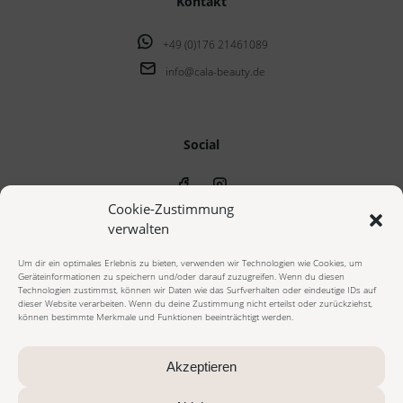
Kontakt
+49 (0)176 21461089
info@cala-beauty.de
Social
Cookie-Zustimmung
verwalten
Um dir ein optimales Erlebnis zu bieten, verwenden wir Technologien wie Cookies, um
Geräteinformationen zu speichern und/oder darauf zuzugreifen. Wenn du diesen
© 2023 cala beauty - Alle Rechte vorbehalten
Technologien zustimmst, können wir Daten wie das Surfverhalten oder eindeutige IDs auf
dieser Website verarbeiten. Wenn du deine Zustimmung nicht erteilst oder zurückziehst,
können bestimmte Merkmale und Funktionen beeinträchtigt werden.
Impressum
Datenschutzerklärung
Cookie Richtlinie
AGB Onlineshop
AGB Beautybehandlungen
Widerrufsbelehrung
Akzeptieren
Vertrag widerrufen
Zahlungsarten
Versandarten