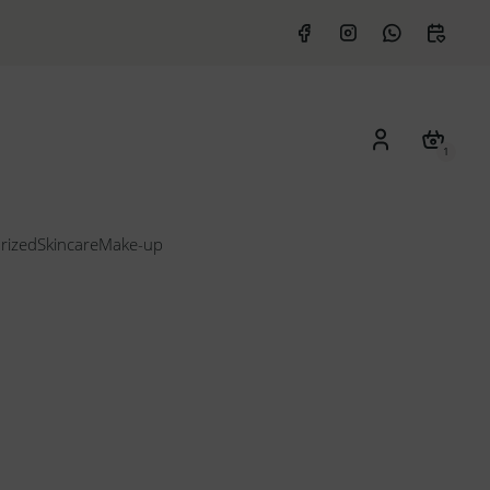
1
rized
Skincare
Make-up