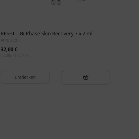
Lifting – Anti-Wrinkle Booster 7x 2ml
Ampullen
30,40
€
( 2171,43 € / 1l )
Entdecken