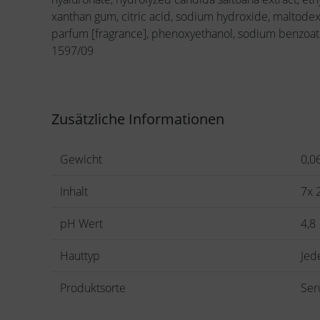
xanthan gum, citric acid, sodium hydroxide, maltodex
parfum [fragrance], phenoxyethanol, sodium benzoate,
1597/09
Zusätzliche Informationen
Gewicht
0,0
Inhalt
7x 
pH Wert
4,8
Hauttyp
Jed
Produktsorte
Se