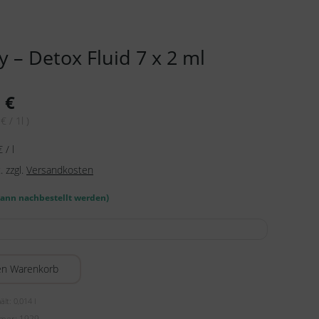
y – Detox Fluid 7 x 2 ml
0
€
€ / 1l )
€
/
l
.
zzgl.
Versandkosten
kann nachbestellt werden)
en Warenkorb
ält: 0,014
l
mmer:
1929