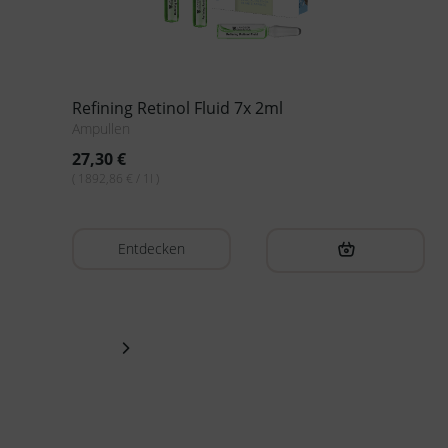
GLAZE – Radiant Skin Fluid 7 x 2 ml
Ampullen
30,00
€
( 2142,86 € / 1l )
Entdecken