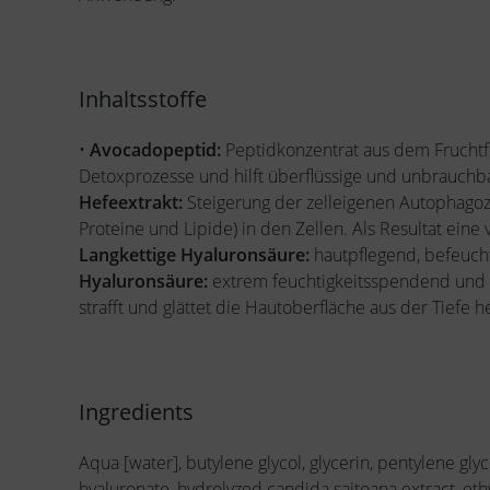
Inhaltsstoffe
•
Avocadopeptid:
Peptidkonzentrat aus dem Fruchtfl
Detoxprozesse und hilft überflüssige und unbrauchb
Hefeextrakt:
Steigerung der zelleigenen Autophagozy
Proteine und Lipide) in den Zellen. Als Resultat eine
Langkettige Hyaluronsäure:
hautpflegend, befeucht
Hyaluronsäure:
extrem feuchtigkeitsspendend und
strafft und glättet die Hautoberfläche aus der Tiefe h
Ingredients
Aqua [water], butylene glycol, glycerin, pentylene gly
hyaluronate, hydrolyzed candida saitoana extract, eth