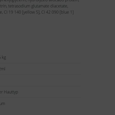
trin, tetrasodium glutamate diacetate,
 CI 19 140 [yellow 5], CI 42 090 [blue 1]
6 kg
2ml
er Hauttyp
rum