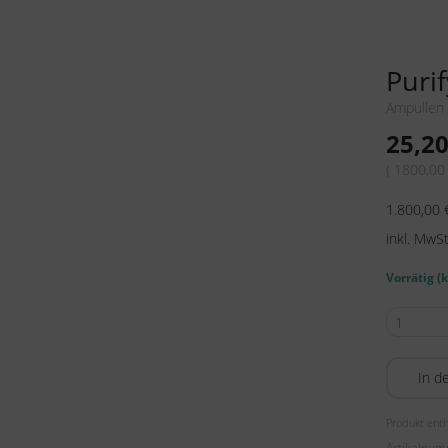
Purif
Ampullen
25,2
( 1800,00 
1.800,00
inkl. MwSt
Vorrätig (
Purify
-
Detox
In d
Fluid
7
Produkt enth
x
Artikelnu