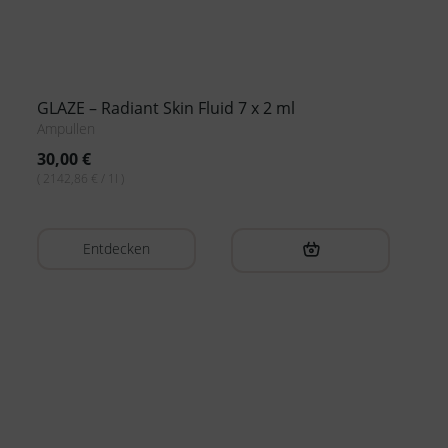
RESET – Bi-Phase Skin Recovery 7 x 2 ml
Ampullen
32,00
€
( 2285,71 € / 1l )
Entdecken