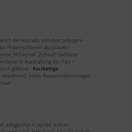
eisch der Avocado, stimuliert zelleigene
are Proteinschlacken abzubauen •
tose, Abbau von „Zellmüll“ (oxidierte
 verbesserte Ausstrahlung der Haut •
end, glättend •
Kurzkettige
 –bewahrend, hohes Wasserbindevermögen,
eraus
col, polyglyceryl-4 caprate, sodium
ylhexylglycerin, hydrolyzed avocado protein,