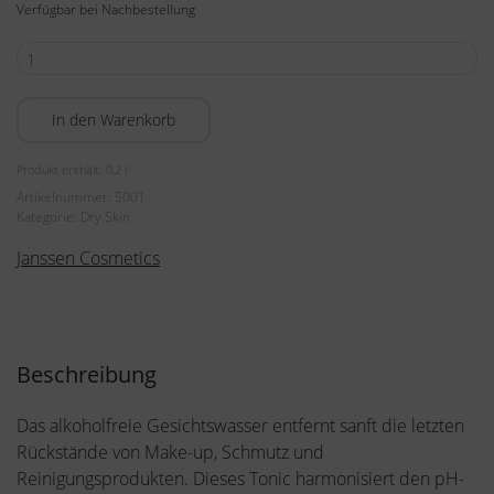
Verfügbar bei Nachbestellung
Radiant
Firming
Tonic
In den Warenkorb
200ml
Menge
Produkt enthält: 0,2
l
Artikelnummer:
5001
Kategorie:
Dry Skin
Janssen Cosmetics
Beschreibung
Das alkoholfreie Gesichtswasser entfernt sanft die letzten
Rückstände von Make-up, Schmutz und
Reinigungsprodukten. Dieses Tonic harmonisiert den pH-