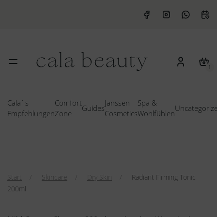
1
Cala`s
Comfort
Janssen
Spa &
Guides
Uncategoriz
Empfehlungen
Zone
Cosmetics
Wohlfühlen
Start
Skincare
Dry Skin
Radiant Firming Tonic
200ml