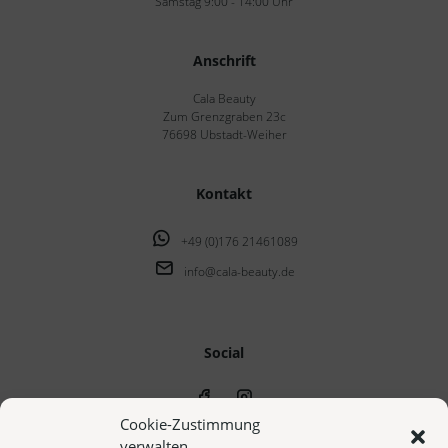
Samstag 9:00 - 14:00 Uhr
Anschrift
Cala Beauty
Zum Grenzgraben 23c
76698 Ubstadt-Weiher
Kontakt
+49 (0)176 21461089
info@cala-beauty.de
Social
Cookie-Zustimmung
verwalten