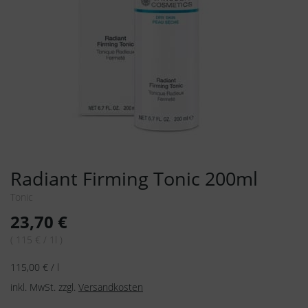
Radiant Firming Tonic 200ml
Tonic
23,70
€
( 115 € / 1l )
115,00
€
/
l
inkl. MwSt.
zzgl.
Versandkosten