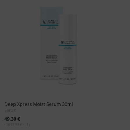
30ml
Deep Xpress Hydro Mask 
Maske
41,10
€
( 532,00 € / 1l )