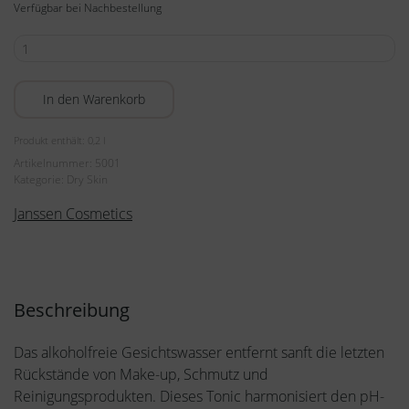
Verfügbar bei Nachbestellung
Radiant
Firming
Tonic
In den Warenkorb
200ml
Menge
Produkt enthält: 0,2
l
Artikelnummer:
5001
Kategorie:
Dry Skin
Janssen Cosmetics
Beschreibung
Das alkoholfreie Gesichtswasser entfernt sanft die letzten
Rückstände von Make-up, Schmutz und
Reinigungsprodukten. Dieses Tonic harmonisiert den pH-