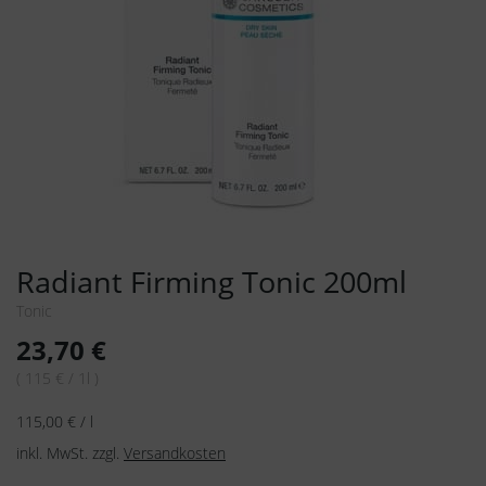
Radiant Firming Tonic 200ml
Tonic
23,70
€
( 115 € / 1l )
115,00
€
/
l
inkl. MwSt.
zzgl.
Versandkosten