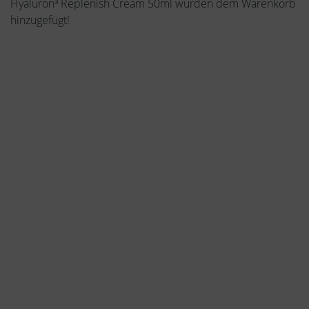
Hyaluron³ Replenish Cream 50ml wurden dem Warenkorb
hinzugefügt!