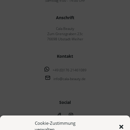
Samstag 9:00 - 14:00 Uhr
Anschrift
Cala Beauty
Zum Grenzgraben 23c
76698 Ubstadt-Weiher
Kontakt
+49 (0)176 21461089
info@cala-beauty.de
Social
Cookie-Zustimmung
verwalten