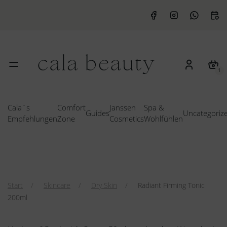
1
Cala`s
Comfort
Janssen
Spa &
Guides
Uncategoriz
Empfehlungen
Zone
Cosmetics
Wohlfühlen
Start
Skincare
Dry Skin
Radiant Firming Tonic
200ml