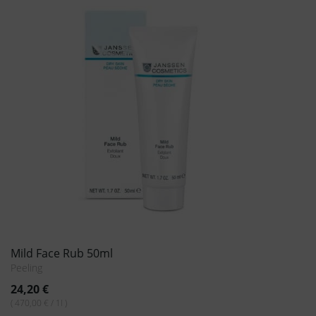
Super Hydrating Cream 50ml
Pflege
39,70
€
( 770,00 € / 1l )