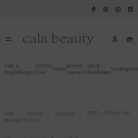
1
Cala`s
Comfort
Janssen
Spa &
Guides
Uncategoriz
Empfehlungen
Zone
Cosmetics
Wohlfühlen
Start
Skincare
Ampoules
RESET – Bi-Phase Skin
Recovery 7 x 2 ml