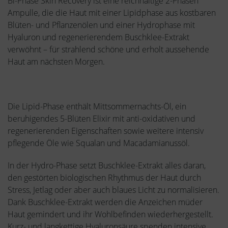
Bi-Phase Skin Recovery ist eine reichhaltige 2-Phasen
Ampulle, die die Haut mit einer Lipidphase aus kostbaren
Blüten- und Pflanzenölen und einer Hydrophase mit
Hyaluron und regenerierendem Buschklee-Extrakt
verwöhnt – für strahlend schöne und erholt aussehende
Haut am nächsten Morgen.
Die Lipid-Phase enthält Mittsommernachts-Öl, ein
beruhigendes 5-Blüten Elixir mit anti-oxidativen und
regenerierenden Eigenschaften sowie weitere intensiv
pflegende Öle wie Squalan und Macadamianussöl.
In der Hydro-Phase setzt Buschklee-Extrakt alles daran,
den gestörten biologischen Rhythmus der Haut durch
Stress, Jetlag oder aber auch blaues Licht zu normalisieren.
Dank Buschklee-Extrakt werden die Anzeichen müder
Haut gemindert und ihr Wohlbefinden wiederhergestellt.
Kurz- und langkettige Hyaluronsäure spenden intensive