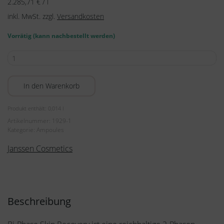
2.285,71
€
/
l
inkl. MwSt.
zzgl.
Versandkosten
Vorrätig (kann nachbestellt werden)
RESET
-
Bi-
In den Warenkorb
Phase
Skin
Produkt enthält: 0,014
l
Recovery
Artikelnummer:
1929-1
7
Kategorie:
Ampoules
x
Janssen Cosmetics
2
ml
Menge
Beschreibung