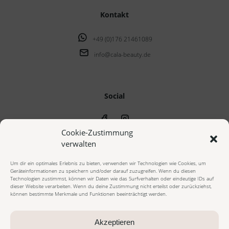
Kontakt
+49 (0)176 21461089
info@cala-beauty.de
Social
Cookie-Zustimmung
verwalten
Um dir ein optimales Erlebnis zu bieten, verwenden wir Technologien wie Cookies, um
Geräteinformationen zu speichern und/oder darauf zuzugreifen. Wenn du diesen
© 2023 cala beauty - Alle Rechte vorbehalten
Technologien zustimmst, können wir Daten wie das Surfverhalten oder eindeutige IDs auf
dieser Website verarbeiten. Wenn du deine Zustimmung nicht erteilst oder zurückziehst,
können bestimmte Merkmale und Funktionen beeinträchtigt werden.
Impressum
Datenschutzerklärung
Cookie Richtlinie
AGB Onlineshop
AGB Beautybehandlungen
Widerrufsbelehrung
Akzeptieren