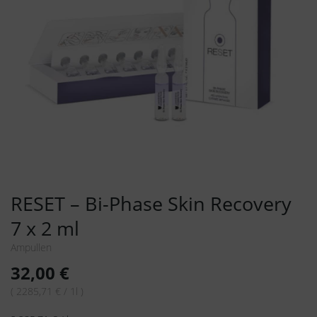
RESET – Bi-Phase Skin Recovery
7 x 2 ml
Ampullen
32,00
€
( 2285,71 € / 1l )