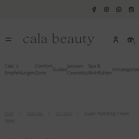
1
Cala`s
Comfort
Janssen
Spa &
Guides
Uncategoriz
Empfehlungen
Zone
Cosmetics
Wohlfühlen
Start
Skincare
Dry Skin
Super Hydrating Cream
50ml