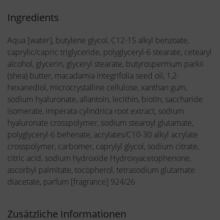
Ingredients
Aqua [water], butylene glycol, C12-15 alkyl benzoate,
caprylic/capric triglyceride, polyglyceryl-6 stearate, cetearyl
alcohol, glycerin, glyceryl stearate, butyrospermum parkii
(shea) butter, macadamia integrifolia seed oil, 1,2-
hexanediol, microcrystalline cellulose, xanthan gum,
sodium hyaluronate, allantoin, lecithin, biotin, saccharide
isomerate, imperata cylindrica root extract, sodium
hyaluronate crosspolymer, sodium stearoyl glutamate,
polyglyceryl-6 behenate, acrylates/C10-30 alkyl acrylate
crosspolymer, carbomer, caprylyl glycol, sodium citrate,
citric acid, sodium hydroxide Hydroxyacetophenone,
ascorbyl palmitate, tocopherol, tetrasodium glutamate
diacetate, parfum [fragrance] 924/26
Zusätzliche Informationen