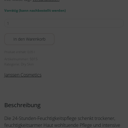
Vorrätig (kann nachbestellt werden)
Super
Hydrating
Cream
In den Warenkorb
50ml
Menge
Produkt enthält: 0,05
l
Artikelnummer:
5015
Kategorie:
Dry Skin
Janssen Cosmetics
Beschreibung
Die 24-Stunden-Feuchtigkeitspflege schenkt trockener,
feuchtigkeitsarmer Haut wohltuende Pflege und intensive