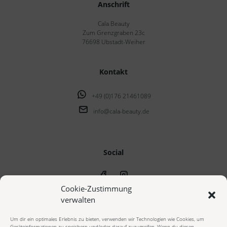
Anschrift
Cala Beauty
Zum Grenzgraben 23c
76698 Ubstadt-Weiher
Kontakt
+49 (0)176 21461089
info@cala-beauty.de
Social
Cookie-Zustimmung
verwalten
Um dir ein optimales Erlebnis zu bieten, verwenden wir Technologien wie Cookies, um
Geräteinformationen zu speichern und/oder darauf zuzugreifen. Wenn du diesen