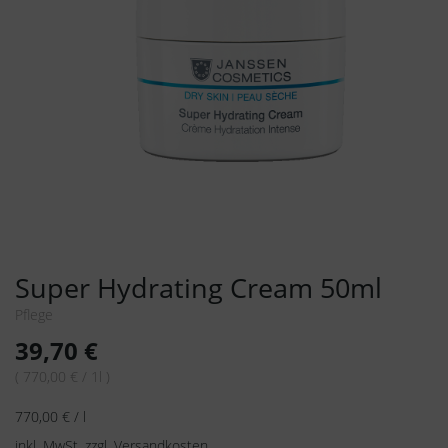
Super Hydrating Cream 50ml
Pflege
39,70
€
( 770,00 € / 1l )
770,00
€
/
l
inkl. MwSt.
zzgl.
Versandkosten