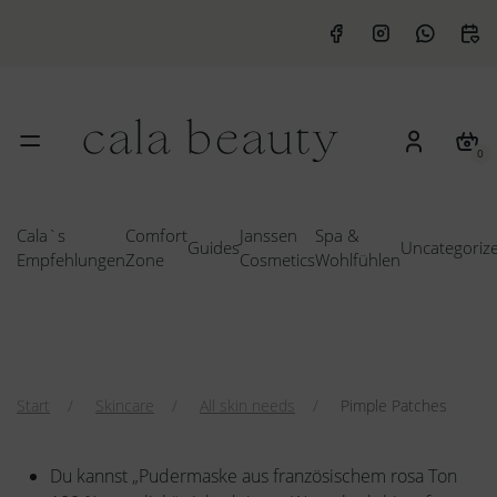
0
Cala`s
Comfort
Janssen
Spa &
Guides
Uncategoriz
Empfehlungen
Zone
Cosmetics
Wohlfühlen
Start
Skincare
All skin needs
Pimple Patches
Du kannst „Pudermaske aus französischem rosa Ton