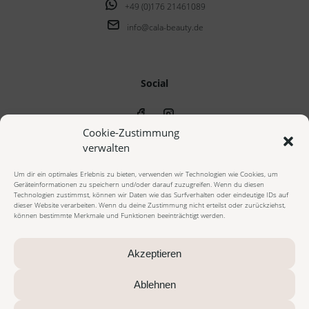
+49 (0)176 21461089
info@cala-beauty.de
Social
Cookie-Zustimmung
verwalten
Um dir ein optimales Erlebnis zu bieten, verwenden wir Technologien wie Cookies, um
Geräteinformationen zu speichern und/oder darauf zuzugreifen. Wenn du diesen
© 2023 cala beauty - Alle Rechte vorbehalten
Technologien zustimmst, können wir Daten wie das Surfverhalten oder eindeutige IDs auf
dieser Website verarbeiten. Wenn du deine Zustimmung nicht erteilst oder zurückziehst,
können bestimmte Merkmale und Funktionen beeinträchtigt werden.
Impressum
Datenschutzerklärung
Cookie Richtlinie
AGB Onlineshop
AGB Beautybehandlungen
Widerrufsbelehrung
Akzeptieren
Vertrag widerrufen
Zahlungsarten
Versandarten
Ablehnen
Alle Preise inkl. gesetzl. Mehrwertsteuer zzgl. Versandkosten und ggf.